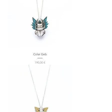
Colar Geb
Preço
190,00 €