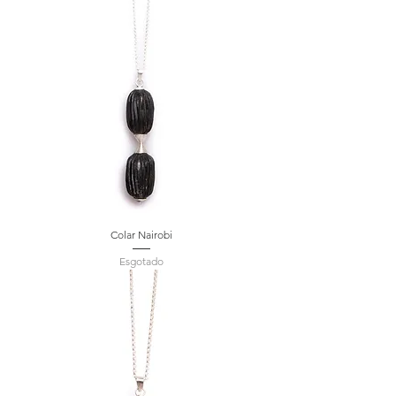
Colar Nairobi
Esgotado