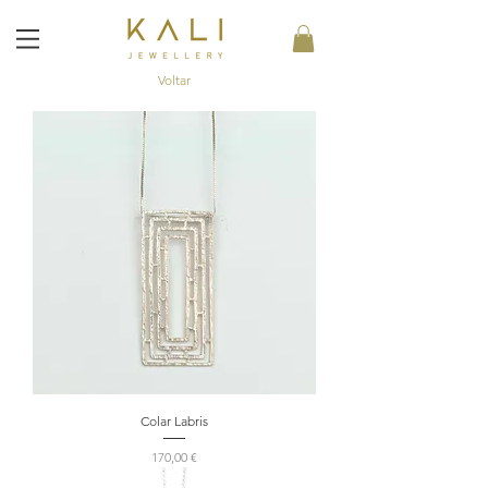
Voltar
Colar Labris
Preço
170,00 €