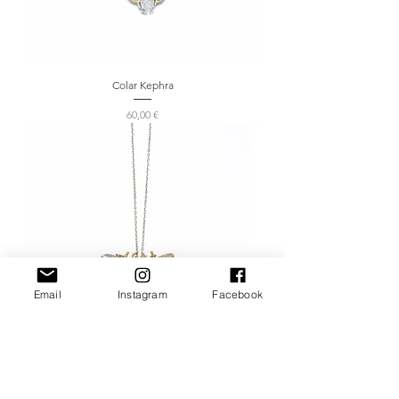
Colar Kephra
Preço
60,00 €
Email
Instagram
Facebook
Colar Ra