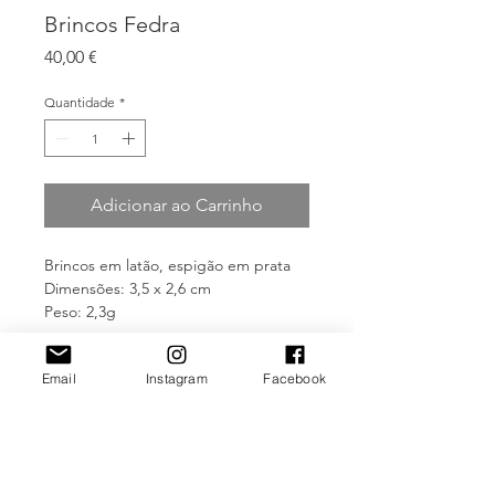
Brincos Fedra
Preço
40,00 €
Quantidade
*
Adicionar ao Carrinho
Brincos em latão, espigão em prata
Dimensões: 3,5 x 2,6 cm
Peso: 2,3g
Informações do Produto
Email
Instagram
Facebook
Todas as peças são feitas através de
Cuidados a ter
processos manuais e tradicionais e
são construídas artesanalmente no
Todas as peças Kali Jewellery são
atelier da autora. Desta forma, pode